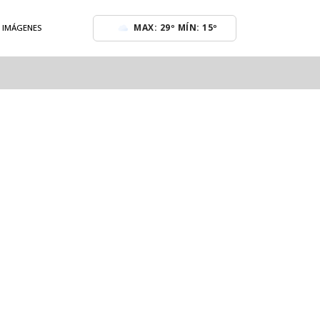
MAX: 29º MÍN: 15º
E IMÁGENES