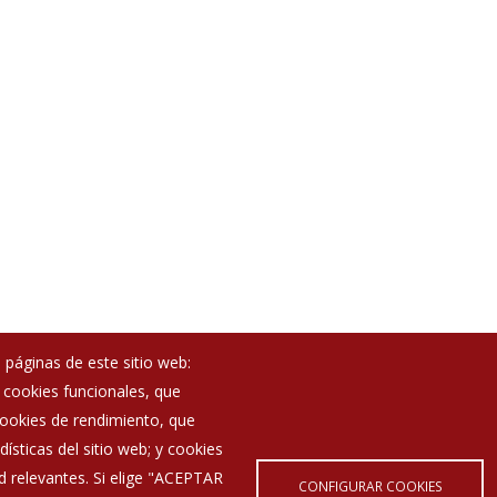
 páginas de este sitio web:
; cookies funcionales, que
Noticias
 cookies de rendimiento, que
Eventos
ísticas del sitio web; y cookies
Corporación Municipal
d relevantes. Si elige "ACEPTAR
Teléfonos de interés
CONFIGURAR COOKIES